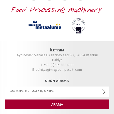
İLETIŞIM
Aydinevler Mahallesi Aslanbey Cad 5-7, 34854 Istanbul
Türkiye
T +90 (0)216-3881200
E
bahri.yagimli@compass-tr.com
ÜRÜN ARAMA