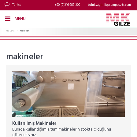
Türkçe
+90 (0)216-3881200
bahri.yagimli@compass-tr.com
MENU
Ana Sayfa
/
MakĪneler
makineler
Kullanılmış Makineler
Burada kullandığımız tüm makinelerin stokta olduğunu
göreceksiniz.