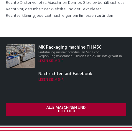
Rechte Dritter verletzt. Maschinen Kennes Gilze bv behält sich das
Recht vor, den Inhalt der Website und der Text dieser
Rechtserklärung jederzeit nach eigenem Ermessen zu ändern.
MK Packaging machine TH1450
Einführung unserer brandneuen Serie von
Verpackungsmaschinen – Bereit für die Zukunft, gebaut in...
LESEN SIE MEHR
Nachrichten auf Facebook
LESEN SIE MEHR
ALLE MASCHINEN UND
TEILE HIER