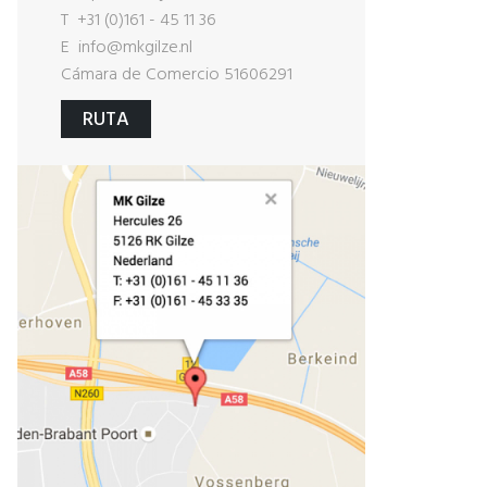
T +31 (0)161 - 45 11 36
E
info@mkgilze.nl
Cámara de Comercio 51606291
RUTA