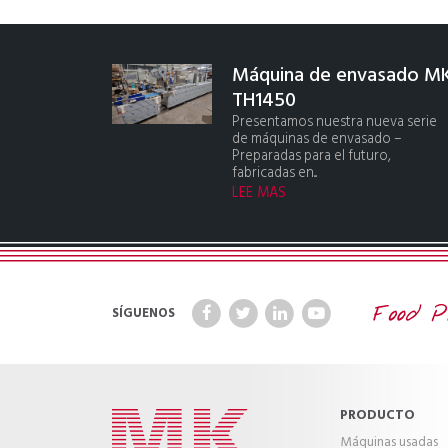
Máquina de envasado M
TH1450
Presentamos nuestra nueva serie
de máquinas de envasado –
Preparadas para el futuro,
fabricadas en...
LEE MAS
SÍGUENOS
PRODUCTO
Máquinas usadas