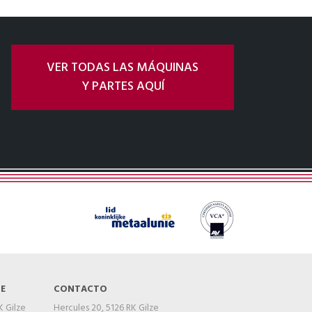
VER TODAS LAS MÁQUINAS
Y PARTES AQUÍ
ZE
CONTACTO
 Gilze
Hercules 20, 5126 RK Gilze