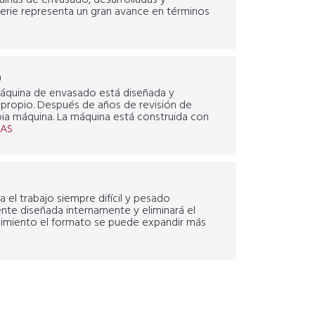
uinas de envasado, desarrolladas y
serie representa un gran avance en términos
0
áquina de envasado está diseñada y
 propio. Después de años de revisión de
ia máquina. La máquina está construida con
MAS
 el trabajo siempre difícil y pesado
nte diseñada internamente y eliminará el
nimiento el formato se puede expandir más