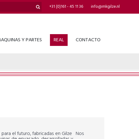
+31 (0)161 - 45 11 36
info@mkgilze.nl
AQUINAS Y PARTES
REAL
CONTACTO
ara el futuro, fabricadas en Gilze Nos