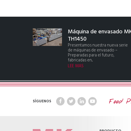
Máquina de envasado M
TH1450
Presentamos nuestra nueva serie
de máquinas de envasado –
Preparadas para el futuro,
fabricadas en...
LEE MAS
SÍGUENOS