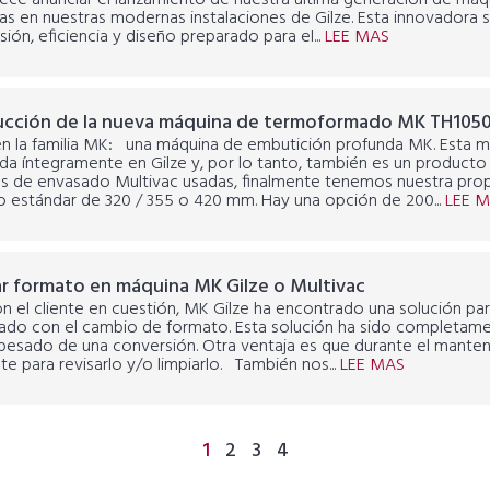
lece anunciar el lanzamiento de nuestra última generación de máq
as en nuestras modernas instalaciones de Gilze. Esta innovadora 
sión, eficiencia y diseño preparado para el...
LEE MAS
ucción de la nueva máquina de termoformado MK TH105
n la familia MK: una máquina de embutición profunda MK. Esta m
da íntegramente en Gilze y, por lo tanto, también es un producto
s de envasado Multivac usadas, finalmente tenemos nuestra prop
o estándar de 320 / 355 o 420 mm. Hay una opción de 200...
LEE 
r formato en máquina MK Gilze o Multivac
n el cliente en cuestión, MK Gilze ha encontrado una solución para
nado con el cambio de formato. Esta solución ha sido completame
 pesado de una conversión. Otra ventaja es que durante el mante
te para revisarlo y/o limpiarlo. También nos...
LEE MAS
1
2
3
4