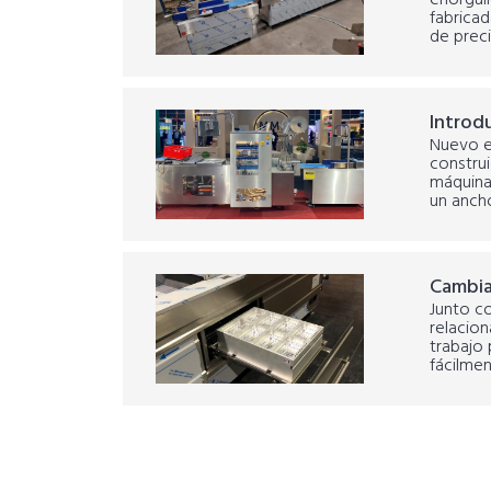
enorgul
fabricad
de preci
Introd
Nuevo e
construi
máquina
un anch
Cambia
Junto co
relacio
trabajo
fácilmen