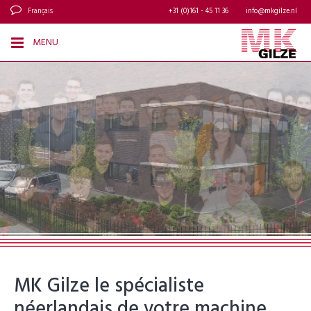
Français
+31 (0)161 - 45 11 36
info@mkgilze.nl
MENU
MK Gilze le spécialiste
néerlandais de votre machine