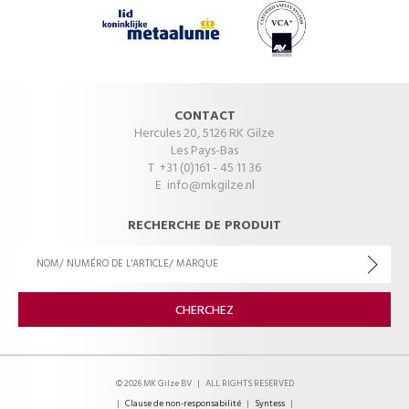
CONTACT
Hercules 20, 5126 RK Gilze
Les Pays-Bas
T +31 (0)161 - 45 11 36
E
info@mkgilze.nl
RECHERCHE DE PRODUIT
© 2026 MK Gilze BV
|
ALL RIGHTS RESERVED
|
Clause de non-responsabilité
|
Syntess
|