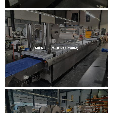
MK R535 (Multivac frame)