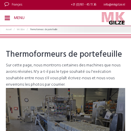
Français
+31 (0)161 - 45 11 36
info@mkgilze.nl
MENU
Accueil
/
MK Gilze
/
Thermoformeurs de portefeuille
Thermoformeurs de portefeuille
Sur cette page, nous montrons certaines des machines que nous
avons révisées. N'y a-t-il pas le type souhaité ou l'exécution
souhaitée entre nous s'il vous plaît écrivez-nous et nous vous
enverrons les photos par courrier.